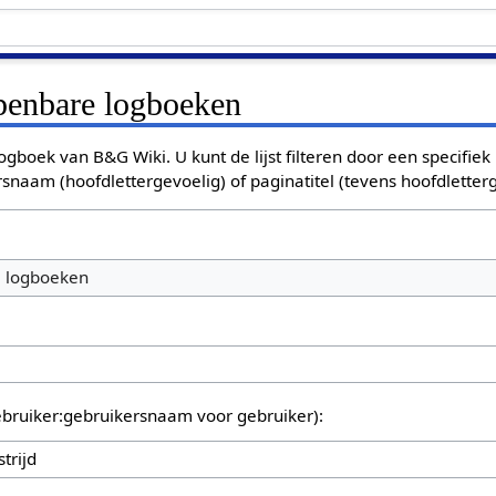
openbare logboeken
ogboek van B&G Wiki. U kunt de lijst filteren door een specifiek
rsnaam (hoofdlettergevoelig) of paginatitel (tevens hoofdletterg
e logboeken
bruiker:gebruikersnaam voor gebruiker):