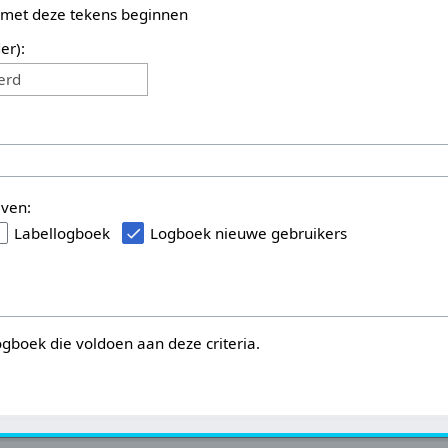
 met deze tekens beginnen
er):
erd
even:
Labellogboek
Logboek nieuwe gebruikers
logboek die voldoen aan deze criteria.