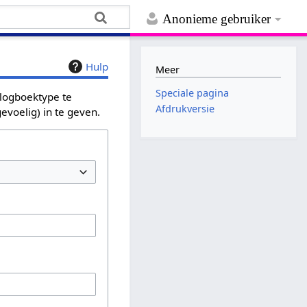
Anonieme gebruiker
Hulp
Meer
Speciale pagina
 logboektype te
Afdrukversie
evoelig) in te geven.