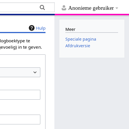
Anonieme gebruiker
Hulp
Meer
Speciale pagina
 logboektype te
Afdrukversie
evoelig) in te geven.