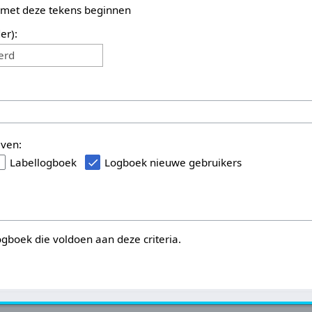
 met deze tekens beginnen
er):
erd
even:
Labellogboek
Logboek nieuwe gebruikers
logboek die voldoen aan deze criteria.