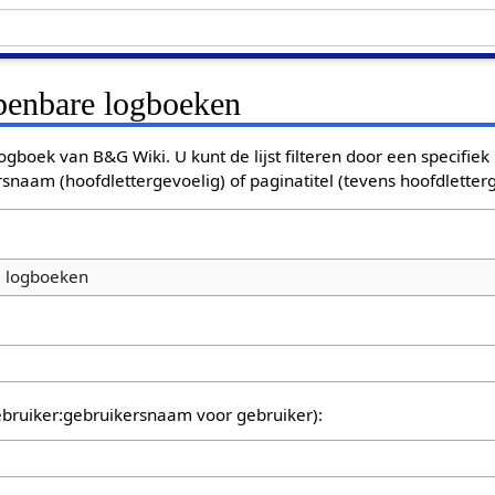
openbare logboeken
ogboek van B&G Wiki. U kunt de lijst filteren door een specifiek
rsnaam (hoofdlettergevoelig) of paginatitel (tevens hoofdletterg
e logboeken
bruiker:gebruikersnaam voor gebruiker):