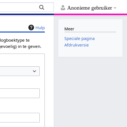
Anonieme gebruiker
Hulp
Meer
Speciale pagina
 logboektype te
Afdrukversie
evoelig) in te geven.