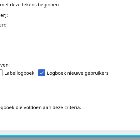
 met deze tekens beginnen
er):
erd
even:
Labellogboek
Logboek nieuwe gebruikers
logboek die voldoen aan deze criteria.