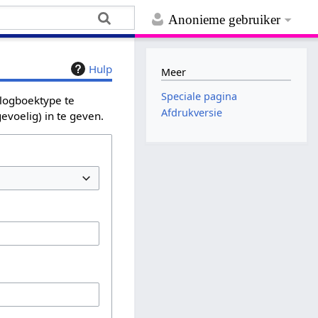
Anonieme gebruiker
Hulp
Meer
Speciale pagina
 logboektype te
Afdrukversie
evoelig) in te geven.