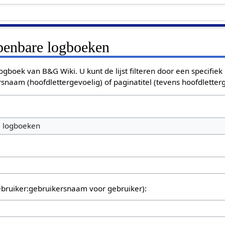
openbare logboeken
ogboek van B&G Wiki. U kunt de lijst filteren door een specifiek
rsnaam (hoofdlettergevoelig) of paginatitel (tevens hoofdletterg
e logboeken
bruiker:gebruikersnaam voor gebruiker):