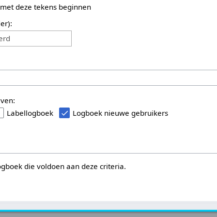
 met deze tekens beginnen
er):
erd
even:
Labellogboek
Logboek nieuwe gebruikers
logboek die voldoen aan deze criteria.