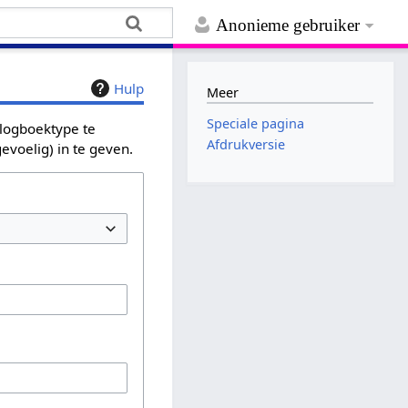
Anonieme gebruiker
Hulp
Meer
Speciale pagina
 logboektype te
Afdrukversie
evoelig) in te geven.