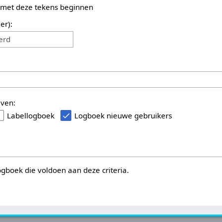
 met deze tekens beginnen
er):
erd
even:
Labellogboek
Logboek nieuwe gebruikers
logboek die voldoen aan deze criteria.