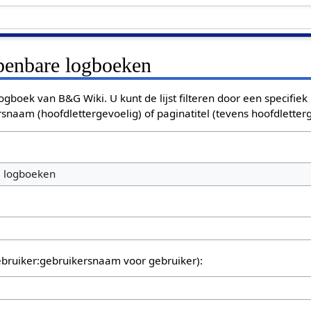
openbare logboeken
ogboek van B&G Wiki. U kunt de lijst filteren door een specifiek
rsnaam (hoofdlettergevoelig) of paginatitel (tevens hoofdletterg
e logboeken
bruiker:gebruikersnaam voor gebruiker):