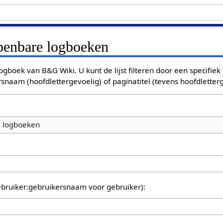
openbare logboeken
ogboek van B&G Wiki. U kunt de lijst filteren door een specifiek
rsnaam (hoofdlettergevoelig) of paginatitel (tevens hoofdletterg
e logboeken
bruiker:gebruikersnaam voor gebruiker):