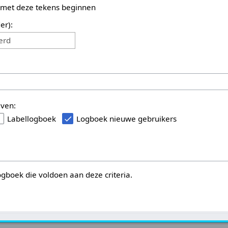
 met deze tekens beginnen
er):
erd
even:
Labellogboek
Logboek nieuwe gebruikers
logboek die voldoen aan deze criteria.