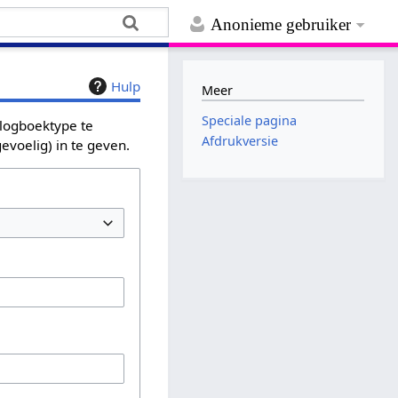
Anonieme gebruiker
Hulp
Meer
Speciale pagina
 logboektype te
Afdrukversie
evoelig) in te geven.