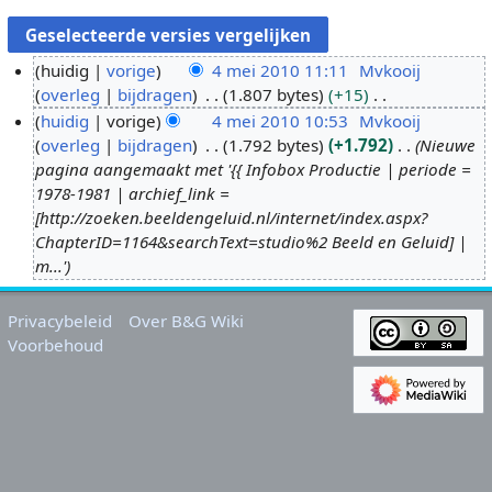
huidig
vorige
4 mei 2010 11:11
Mvkooij
overleg
bijdragen
1.807 bytes
+15
4
G
huidig
vorige
4 mei 2010 10:53
Mvkooij
m
e
overleg
bijdragen
1.792 bytes
+1.792
Nieuwe
e
e
pagina aangemaakt met '{{ Infobox Productie | periode =
i
n
1978-1981 | archief_link =
2
b
[http://zoeken.beeldengeluid.nl/internet/index.aspx?
0
e
ChapterID=1164&searchText=studio%2 Beeld en Geluid] |
1
w
m...'
0
e
r
Privacybeleid
Over B&G Wiki
k
Voorbehoud
i
n
g
s
s
a