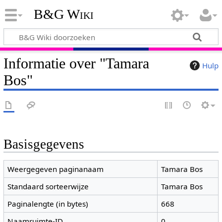
B&G Wiki
Informatie over "Tamara
Hulp
Bos"
Basisgegevens
Weergegeven paginanaam
Tamara Bos
Standaard sorteerwijze
Tamara Bos
Paginalengte (in bytes)
668
Naamruimte-ID
0