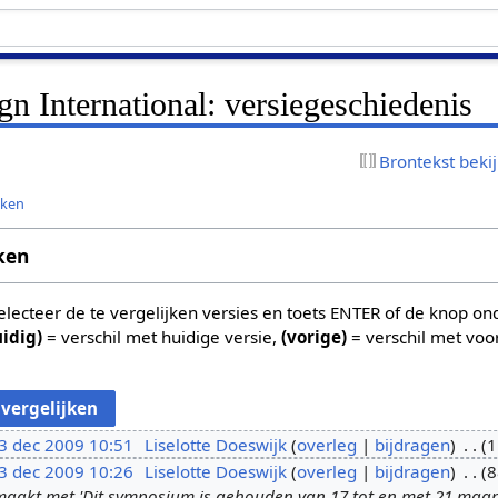
gn International: versiegeschiedenis
Brontekst beki
jken
ken
 selecteer de te vergelijken versies en toets ENTER of de knop o
uidig)
= verschil met huidige versie,
(vorige)
= verschil met voo
3 dec 2009 10:51
Liselotte Doeswijk
overleg
bijdragen
1
3 dec 2009 10:26
Liselotte Doeswijk
overleg
bijdragen
8
akt met 'Dit symposium is gehouden van 17 tot en met 21 maart