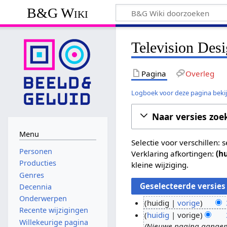
B&G Wiki
Television Desi
Pagina
Overleg
Logboek voor deze pagina beki
Naar versies zoe
Menu
Selectie voor verschillen:
Personen
Verklaring afkortingen:
(h
Producties
kleine wijziging.
Genres
Decennia
Onderwerpen
huidig
vorige
Recente wijzigingen
G
3
huidig
vorige
Willekeurige pagina
e
Nieuwe pagina aangema