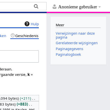
Anonieme gebruiker
Hulp
Meer
Verwijzingen naar deze
jken
Geschiedenis
pagina
Gerelateerde wijzigingen
Paginagegevens
Paginalogboek
nderaan.
rgaande versie,
k
=
.094 bytes
+211
83 bytes
+883
 1986 in Keulen. Het