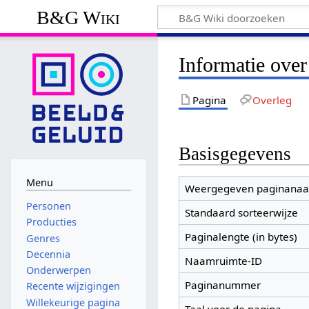
B&G Wiki
Informatie ove
Pagina
Overleg
Basisgegevens
Menu
Weergegeven paginana
Personen
Standaard sorteerwijze
Producties
Paginalengte (in bytes)
Genres
Decennia
Naamruimte-ID
Onderwerpen
Paginanummer
Recente wijzigingen
Willekeurige pagina