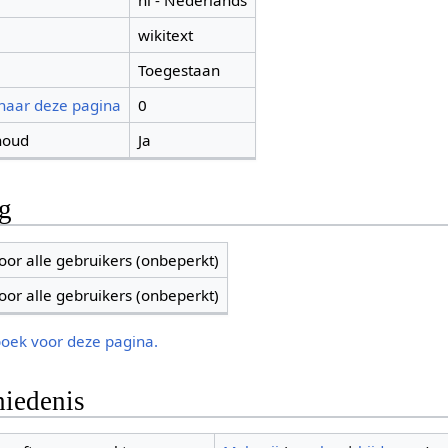
nl - Nederlands
wikitext
Toegestaan
 naar deze pagina
0
houd
Ja
ng
oor alle gebruikers (onbeperkt)
oor alle gebruikers (onbeperkt)
boek voor deze pagina.
iedenis