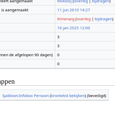
 heeft aangemaakt
Mvkooij
(
overleg
|
bijdragen
)
 is aangemaakt
11 jun 2010 14:27
Kimenaig
(
overleg
|
bijdragen
)
16 jan 2025 12:00
3
3
nnen de afgelopen 90 dagen)
0
0
appen
Sjabloon:Infobox Persoon
(
brontekst bekijken
) (beveiligd)