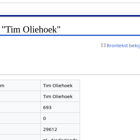
r "Tim Oliehoek"
Brontekst beki
am
Tim Oliehoek
Tim Oliehoek
693
0
29612