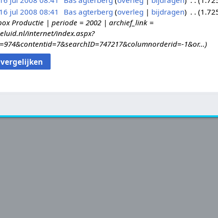
16 jul 2008 08:41
Bas agterberg
overleg
bijdragen
1.72
16 jul 2008 08:41
Bas agterberg
overleg
bijdragen
1.72
ox Productie | periode = 2002 | archief_link =
eluid.nl/internet/index.aspx?
id=974&contentid=7&searchID=747217&columnorderid=-1&or...