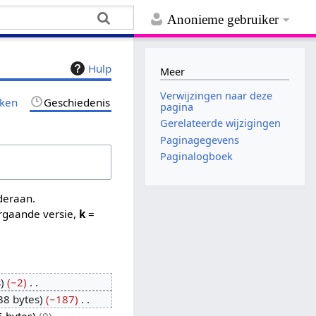
Anonieme gebruiker
Hulp
Meer
Verwijzingen naar deze
jken
Geschiedenis
pagina
Gerelateerde wijzigingen
Paginagegevens
Paginalogboek
nderaan.
rgaande versie,
k
=
s
−2
38 bytes
−187