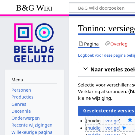
B&G Wiki
Tonino: versieg
Pagina
Overleg
Logboek voor deze pagina beki
Naar versies zoe
Menu
Selectie voor verschillen:
Personen
Verklaring afkortingen:
(h
Producties
kleine wijziging.
Genres
Decennia
Onderwerpen
huidig
vorige
Recente wijzigingen
G
2
huidig
vorige
Willekeurige pagina
e
G