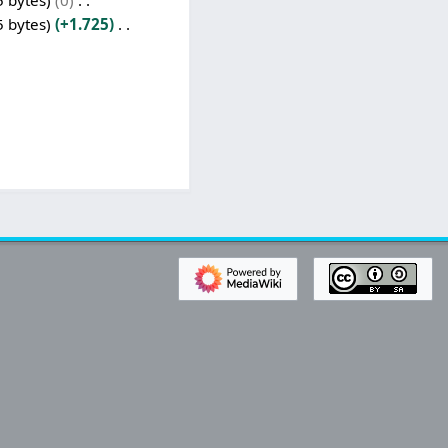
5 bytes
0
5 bytes
+1.725