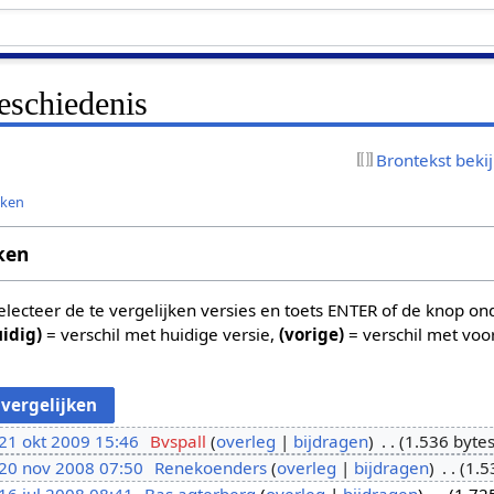
eschiedenis
Brontekst beki
jken
ken
 selecteer de te vergelijken versies en toets ENTER of de knop o
uidig)
= verschil met huidige versie,
(vorige)
= verschil met voo
21 okt 2009 15:46
Bvspall
overleg
bijdragen
1.536 byte
20 nov 2008 07:50
Renekoenders
overleg
bijdragen
1.5