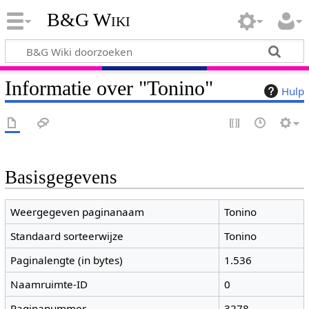
B&G Wiki
Informatie over "Tonino"
Hulp
Basisgegevens
Weergegeven paginanaam
Tonino
Standaard sorteerwijze
Tonino
Paginalengte (in bytes)
1.536
Naamruimte-ID
0
Paginanummer
3278