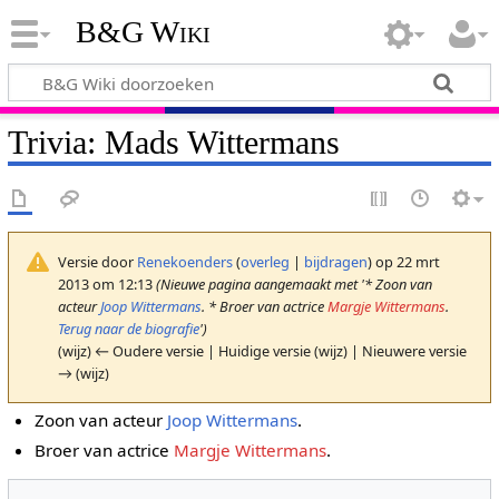
B&G Wiki
Trivia: Mads Wittermans
Versie door
Renekoenders
(
overleg
|
bijdragen
)
op 22 mrt
2013 om 12:13
(Nieuwe pagina aangemaakt met '* Zoon van
acteur
Joop Wittermans
. * Broer van actrice
Margje Wittermans
.
Terug naar de biografie
')
(wijz) ← Oudere versie | Huidige versie (wijz) | Nieuwere versie
→ (wijz)
Zoon van acteur
Joop Wittermans
.
Broer van actrice
Margje Wittermans
.