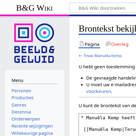
B&G Wiki
Brontekst beki
Pagina
Overleg
←
Trivia: Manuëla Kemp
U hebt geen toestemming 
De gevraagde handelin
Menu
U moet uw e-mailadres 
Personen
voorkeuren
.
Producties
Genres
U kunt de brontekst van d
Decennia
Onderwerpen
Recente wijzigingen
Willekeurige pagina