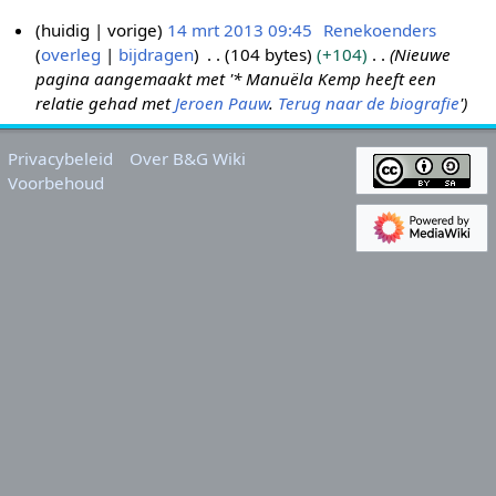
huidig
vorige
14 mrt 2013 09:45
Renekoenders
overleg
bijdragen
104 bytes
+104
Nieuwe
1
pagina aangemaakt met '* Manuëla Kemp heeft een
4
relatie gehad met
Jeroen Pauw
.
Terug naar de biografie
'
m
r
t
Privacybeleid
Over B&G Wiki
Voorbehoud
2
0
1
3