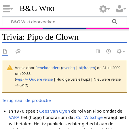
B&G Wiki
Trivia: Pipo de Clown
Versie door
Renekoenders
(
overleg
|
bijdragen
)
op 31 jul 2009
om 09:33
(
wijz
)
← Oudere versie
| Huidige versie (wijz) | Nieuwere versie
→ (wijz)
Terug naar de productie
In 1970 speelt
Cees van Oyen
de rol van Pipo omdat de
VARA
het (hoge) honorarium dat
Cor Witschge
vraagt niet
wil betalen. Het tv-publiek is echter gehecht aan de