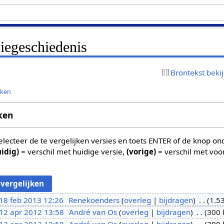
iegeschiedenis
Brontekst beki
jken
ken
 selecteer de te vergelijken versies en toets ENTER of de knop o
uidig)
= verschil met huidige versie,
(vorige)
= verschil met voo
18 feb 2013 12:26
Renekoenders
overleg
bijdragen
1.5
12 apr 2012 13:58
André van Os
overleg
bijdragen
300 