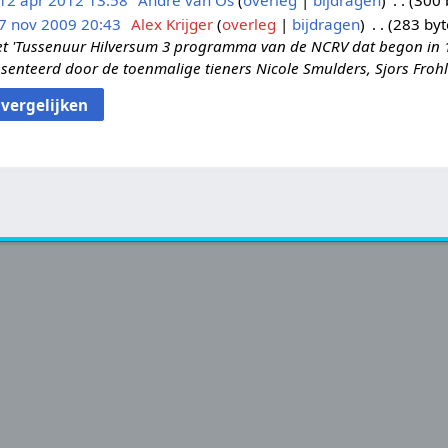
12 apr 2012 13:58
André van Os
overleg
bijdragen
300 
7 nov 2009 20:43
Alex Krijger
overleg
bijdragen
283 byt
 'Tussenuur Hilversum 3 programma van de NCRV dat begon in
nteerd door de toenmalige tieners Nicole Smulders, Sjors Frohlic