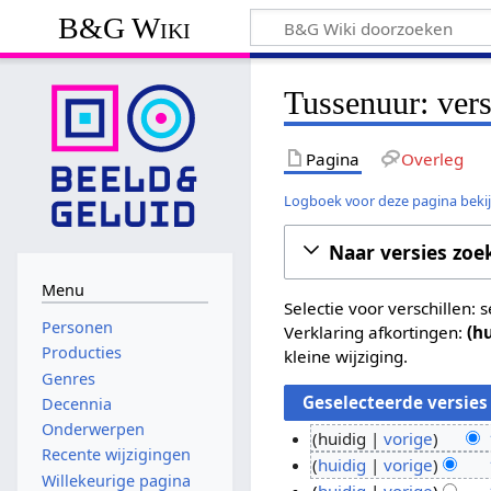
B&G Wiki
Tussenuur: vers
Pagina
Overleg
Logboek voor deze pagina beki
Naar versies zoe
Menu
Selectie voor verschillen:
Personen
Verklaring afkortingen:
(h
Producties
kleine wijziging.
Genres
Decennia
Onderwerpen
huidig
vorige
Recente wijzigingen
G
1
huidig
vorige
Willekeurige pagina
e
G