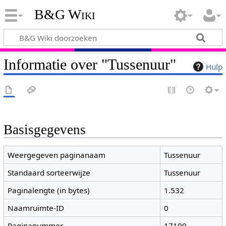
B&G Wiki
Informatie over "Tussenuur"
Hulp
Basisgegevens
Weergegeven paginanaam
Tussenuur
Standaard sorteerwijze
Tussenuur
Paginalengte (in bytes)
1.532
Naamruimte-ID
0
Paginanummer
17100