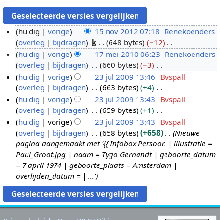
huidig
vorige
15 nov 2012 07:18
Renekoenders
overleg
bijdragen
k
648 bytes
−12
1
G
huidig
vorige
17 mei 2010 06:23
Renekoenders
5
e
overleg
bijdragen
660 bytes
−3
n
1
e
G
huidig
vorige
23 jul 2009 13:46
Bvspall
o
7
n
e
overleg
bijdragen
663 bytes
+4
v
m
2
b
e
G
huidig
vorige
23 jul 2009 13:43
Bvspall
2
e
3
e
n
e
overleg
bijdragen
659 bytes
+1
0
i
j
w
b
e
G
huidig
vorige
23 jul 2009 13:43
Bvspall
1
2
u
e
e
n
e
overleg
bijdragen
658 bytes
+658
Nieuwe
2
0
l
r
w
b
e
pagina aangemaakt met '{{ Infobox Persoon | illustratie =
1
2
k
e
e
n
Paul_Groot.jpg | naam = Tygo Gernandt | geboorte_datum
0
0
i
r
w
b
= 7 april 1974 | geboorte_plaats = Amsterdam |
0
n
k
e
e
overlijden_datum = | ...'
9
g
i
r
w
s
n
k
e
s
g
i
r
a
s
n
k