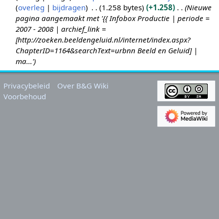
overleg
bijdragen
1.258 bytes
+1.258
Nieuwe
2
pagina aangemaakt met '{{ Infobox Productie | periode =
0
2007 - 2008 | archief_link =
s
[http://zoeken.beeldengeluid.nl/internet/index.aspx?
e
ChapterID=1164&searchText=urbnn Beeld en Geluid] |
p
ma...'
2
0
Privacybeleid
Over B&G Wiki
1
Voorbehoud
0