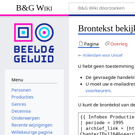
B&G Wiki
Brontekst beki
Pagina
Overleg
←
Volendam voor Unicef
U hebt geen toestemming 
De gevraagde handelin
Menu
U moet uw e-mailadres 
Personen
voorkeuren
.
Producties
Genres
U kunt de brontekst van d
Decennia
Onderwerpen
Recente wijzigingen
Willekeurige pagina