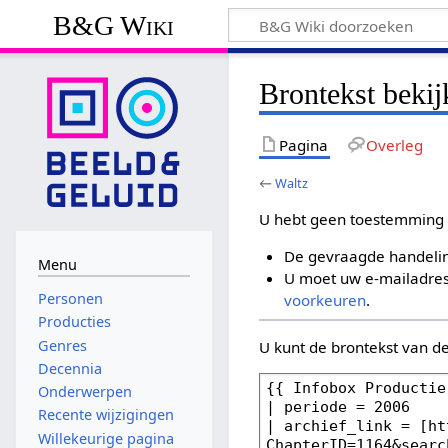
B&G Wiki
Brontekst bekij
Pagina
Overleg
←
Waltz
U hebt geen toestemming 
De gevraagde handelin
Menu
U moet uw e-mailadres 
Personen
voorkeuren
.
Producties
Genres
U kunt de brontekst van d
Decennia
Onderwerpen
Recente wijzigingen
Willekeurige pagina