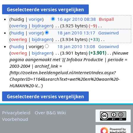
huidig
vorige
16 apr 2010 08:38
Bvspall
overleg
bijdragen
3.925 bytes
−9
1
G
huidig
vorige
18 jan 2010 13:17
Goswinvd
6
e
overleg
bijdragen
3.934 bytes
+33
a
1
e
G
huidig
vorige
18 jan 2010 13:08
Goswinvd
p
8
n
e
overleg
bijdragen
3.901 bytes
+3.901
Nieuwe
r
j
b
e
pagina aangemaakt met '{{ Infobox Productie | periode =
2
a
e
n
2003-2004 | archief_link =
0
n
w
b
[http://zoeken.beeldengeluid.nl/internet/index.aspx?
1
2
e
e
ChapterID=1164&searchText=wet%20en%20waan%20-
0
0
r
w
HUMAN%20-V...'
1
k
e
0
i
r
n
k
g
i
Privacybeleid
Over B&G Wiki
s
n
Voorbehoud
s
g
a
s