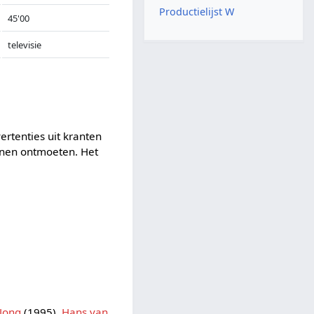
Productielijst W
45'00
televisie
ertenties uit kranten
unnen ontmoeten. Het
 Jong
(1995),
Hans van