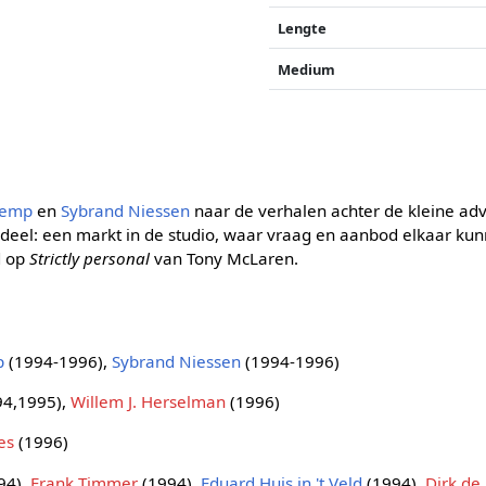
Lengte
Medium
Kemp
en
Sybrand Niessen
naar de verhalen achter de kleine adv
derdeel: een markt in de studio, waar vraag en aanbod elkaar k
d op
Strictly personal
van Tony McLaren.
p
(1994-1996),
Sybrand Niessen
(1994-1996)
94,1995),
Willem J. Herselman
(1996)
es
(1996)
94),
Frank Timmer
(1994),
Eduard Huis in 't Veld
(1994),
Dirk de