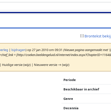
Brontekst beki
verleg
|
bijdragen
)
op 27 jan 2010 om 09:31
(Nieuwe pagina aangemaakt met '{{
rchief_link = [http://zoeken.beeldengeluid.nl/internet/index.aspx?ChapterID=1164
| Huidige versie (wijz) | Nieuwere versie → (wijz)
Periode
Beschikbaar in archief
Genre
Decennia