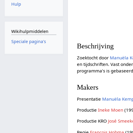
Hulp
Wikihulpmiddelen
Speciale pagina's
Beschrijving
Zoektocht door
Manuëla 
en tijdschriften. Vast on
programma’s is gebaseer
Makers
Presentatie
Manuëla Kem
Productie
Ineke Moen
(19
Productie KRO
José Smeek
Regie
François Hobma
(19