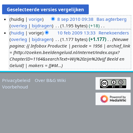
huidig
vorige
8 sep 2010 09:38
Bas agterberg
overleg
bijdragen
1.195 bytes
+18
8
G
huidig
vorige
10 feb 2009 13:33
Renekoenders
s
e
overleg
bijdragen
1.177 bytes
+1.177
Nieuwe
e
1
e
pagina: {{ Infobox Productie | periode = 1956 | archief_link
p
0
n
= [http://zoeken.beeldengeluid.nl/internet/index.aspx?
2
f
b
ChapterID=1164&searchText=Wij%20zijn%20vijf Beeld en
0
e
e
Geluid] | makers = [[#M...
1
b
w
0
2
e
Privacybeleid
Over B&G Wiki
0
r
Voorbehoud
0
k
9
i
n
g
s
s
a