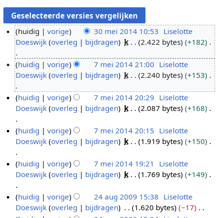
huidig
vorige
30 mei 2014 10:53
Liselotte
Doeswijk
overleg
bijdragen
k
2.422 bytes
+182
3
0
G
huidig
vorige
7 mei 2014 21:00
Liselotte
m
e
Doeswijk
overleg
bijdragen
k
2.240 bytes
+153
7
e
e
m
i
n
G
huidig
vorige
7 mei 2014 20:29
Liselotte
e
2
b
e
Doeswijk
overleg
bijdragen
k
2.087 bytes
+168
i
0
e
e
2
1
w
n
G
huidig
vorige
7 mei 2014 20:15
Liselotte
0
4
e
b
e
Doeswijk
overleg
bijdragen
k
1.919 bytes
+150
1
r
e
e
4
k
w
n
G
huidig
vorige
7 mei 2014 19:21
Liselotte
i
e
b
e
Doeswijk
overleg
bijdragen
k
1.769 bytes
+149
n
r
e
e
g
k
w
n
G
huidig
vorige
24 aug 2009 15:38
Liselotte
s
i
e
b
e
Doeswijk
overleg
bijdragen
1.620 bytes
−17
2
s
n
r
e
e
G