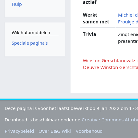
actief
Hulp
Werkt
Michiel 
samen met
Froukje 
Wikihulpmiddelen
Trivia
Zingt en
presenta
Speciale pagina's
Winston Gerschtanowitz 
Oeuvre Winston Gerscht
Deze pagina is voor het laatst bewerkt op 9 jan 2022 om 17:
De inhoud is beschikbaar onder de
Creative Commons Attribu
Privacybeleid
Over B&G Wiki
Voorbehoud