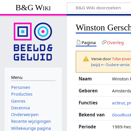
B&G Wiki
Winston Gersch
Pagina
Overleg
Versie door
Tvfan
(
over
(
wijz
)
← Oudere versie
Menu
Naam
Winston 
Personen
Geboren
Amsterda
Producties
Genres
Functies
acteur
,
p
Decennia
Bekend van
Goudkus
Onderwerpen
Recente wijzigingen
Periode
1989-he
Willekeurige pagina