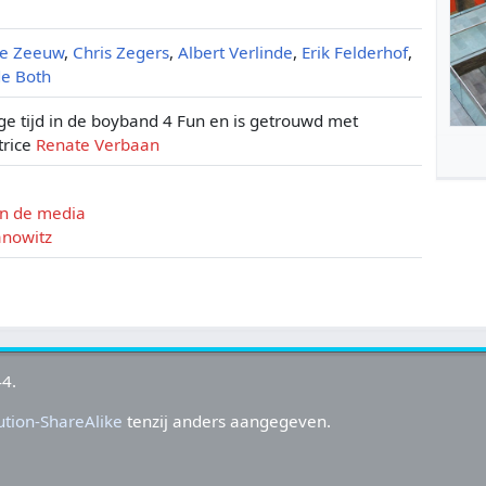
de Zeeuw
,
Chris Zegers
,
Albert Verlinde
,
Erik Felderhof
,
de Both
ige tijd in de boyband 4 Fun en is getrouwd met
trice
Renate Verbaan
in de media
anowitz
44.
tion-ShareAlike
tenzij anders aangegeven.