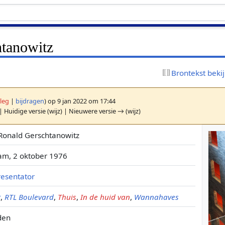
tanowitz
Brontekst beki
leg
|
bijdragen
)
op 9 jan 2022 om 17:44
| Huidige versie (wijz) | Nieuwere versie → (wijz)
Ronald Gerschtanowitz
m, 2 oktober 1976
resentator
t
,
RTL Boulevard
,
Thuis
,
In de huid van
,
Wannahaves
den