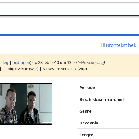
Brontekst beki
erleg
|
bijdragen
)
op 23 feb 2010 om 13:20
(
→
Beschrijving
)
| Huidige versie (wijz) | Nieuwere versie → (wijz)
Periode
Beschikbaar in archief
Genre
Decennia
Lengte