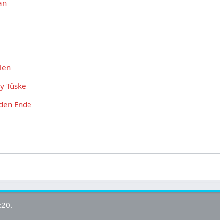
an
len
ky Tüske
den Ende
:20.