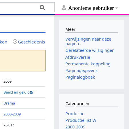
Anonieme gebruiker
Meer
Verwijzingen naar deze
jken
Geschiedenis
pagina
Gerelateerde wijzigingen
Afdrukversie
Permanente koppeling
Paginagegevens
Paginalogboek
2009
Beeld en geluid
Drama
Categorieën
Productie
2000-2009
Productielijst W
76'01"
2000-2009