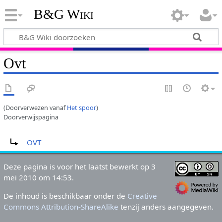
B&G Wiki
Ovt
(Doorverwezen vanaf
Het spoor
)
Doorverwijspagina
Doorverwijzing naar:
OVT
Deze pagina is voor het laatst bewerkt op 3
mei 2010 om 14:53.
De inhoud is beschikbaar onder de
Creative
Commons Attribution-ShareAlike
tenzij anders aangegeven.