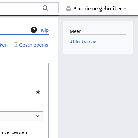
Anonieme gebruiker
Hulp
Meer
Afdrukversie
jken
Geschiedenis
en verbergen