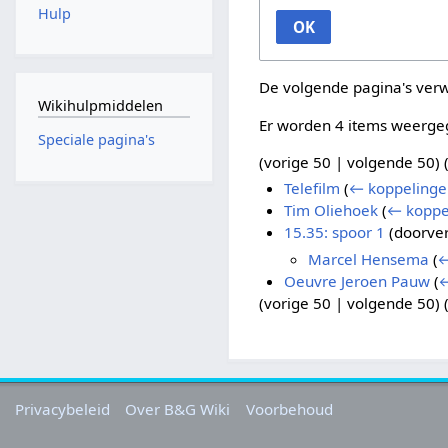
Hulp
OK
De volgende pagina's ver
Wikihulpmiddelen
Er worden 4 items weerge
Speciale pagina's
(
vorige 50
|
volgende 50
) 
Telefilm
(
← koppelinge
Tim Oliehoek
(
← koppe
15.35: spoor 1
(doorver
Marcel Hensema
(
←
Oeuvre Jeroen Pauw
(
←
(
vorige 50
|
volgende 50
) 
Privacybeleid
Over B&G Wiki
Voorbehoud