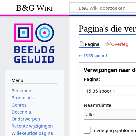
B&G Wiki
Pagina's die ve
Pagina
Overleg
←
15:35 spoor 1
Verwijzingen naar d
Pagina:
Menu
Personen
Producties
Naamruimte:
Genres
Decennia
alle
Onderwerpen
Recente wijzigingen
Invoeging sjablone
Willekeurige pagina