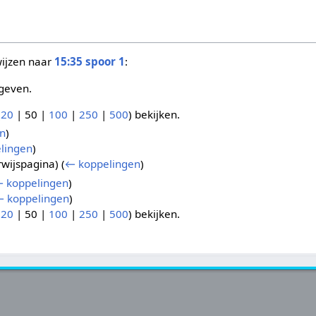
wijzen naar
15:35 spoor 1
:
geven.
(
20
|
50
|
100
|
250
|
500
) bekijken.
n
)
lingen
)
wijspagina)
(
← koppelingen
)
 koppelingen
)
 koppelingen
)
(
20
|
50
|
100
|
250
|
500
) bekijken.