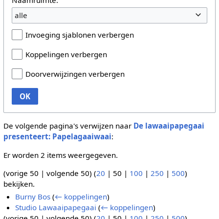
alle
Invoeging sjablonen verbergen
Koppelingen verbergen
Doorverwijzingen verbergen
OK
De volgende pagina's verwijzen naar
De lawaaipapegaai
presenteert: Papelagaaiwaai
:
Er worden 2 items weergegeven.
(
vorige 50
|
volgende 50
) (
20
|
50
|
100
|
250
|
500
)
bekijken.
Burny Bos
(
← koppelingen
)
Studio Lawaaipapegaai
(
← koppelingen
)
(
vorige 50
|
volgende 50
) (
20
|
50
|
100
|
250
|
500
)