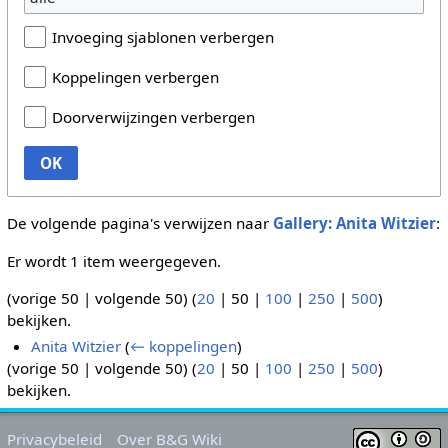
Invoeging sjablonen verbergen
Koppelingen verbergen
Doorverwijzingen verbergen
OK
De volgende pagina's verwijzen naar
Gallery: Anita Witzier
:
Er wordt 1 item weergegeven.
(
vorige 50
|
volgende 50
) (
20
|
50
|
100
|
250
|
500
)
bekijken.
Anita Witzier
(
← koppelingen
)
(
vorige 50
|
volgende 50
) (
20
|
50
|
100
|
250
|
500
)
bekijken.
Privacybeleid
Over B&G Wiki