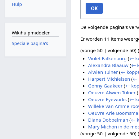
Hulp
OK
De volgende pagina's ver
Wikihulpmiddelen
Er worden 11 items weerg
Speciale pagina's
(
vorige 50
|
volgende 50
) 
Violet Falkenburg
(
← k
Alexandra Blaauw
(
← k
Alwien Tulner
(
← koppe
Harpert Michielsen
(
← 
Gonny Gaakeer
(
← kop
Oeuvre Alwien Tulner
(
Oeuvre Eyeworks
(
← k
Willeke van Ammelroo
Oeuvre Arie Boomsma
Diana Dobbelman
(
← k
Mary Michon in de me
(
vorige 50
|
volgende 50
) 