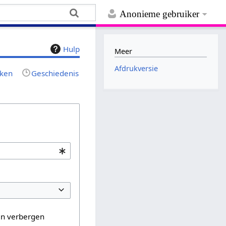
Anonieme gebruiker
Hulp
Meer
Afdrukversie
jken
Geschiedenis
en verbergen