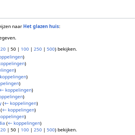
wijzen naar
Het glazen huis
:
egeven.
(
20
|
50
|
100
|
250
|
500
) bekijken.
oppelingen
)
oppelingen
)
lingen
)
koppelingen
)
pelingen
)
← koppelingen
)
oppelingen
)
y
(
← koppelingen
)
(
← koppelingen
)
oppelingen
)
dia
(
← koppelingen
)
(
20
|
50
|
100
|
250
|
500
) bekijken.