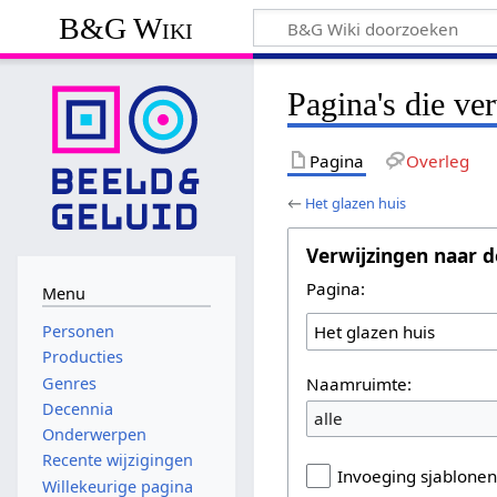
B&G Wiki
Pagina's die ve
Pagina
Overleg
←
Het glazen huis
Verwijzingen naar d
Pagina:
Menu
Personen
Producties
Naamruimte:
Genres
Decennia
alle
Onderwerpen
Recente wijzigingen
Invoeging sjablone
Willekeurige pagina