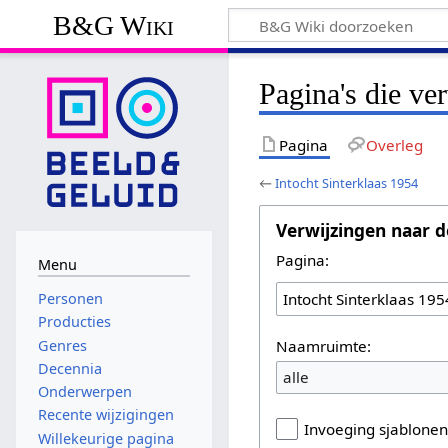
B&G Wiki
Pagina's die ve
Pagina
Overleg
←
Intocht Sinterklaas 1954
Verwijzingen naar d
Pagina:
Menu
Personen
Producties
Naamruimte:
Genres
Decennia
alle
Onderwerpen
Recente wijzigingen
Invoeging sjablone
Willekeurige pagina