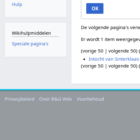
Hulp
OK
De volgende pagina's ver
Wikihulpmiddelen
Er wordt 1 item weergege
Speciale pagina's
(
vorige 50
|
volgende 50
) 
Intocht van Sinterklaas
(
vorige 50
|
volgende 50
) 
Privacybeleid
Over B&G Wiki
Voorbehoud