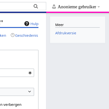
Anonieme gebruiker
4"
Hulp
Meer
Afdrukversie
jken
Geschiedenis
en verbergen