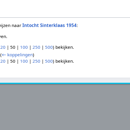
wijzen naar
Intocht Sinterklaas 1954
:
ven.
(
20
|
50
|
100
|
250
|
500
) bekijken.
(
← koppelingen
)
(
20
|
50
|
100
|
250
|
500
) bekijken.