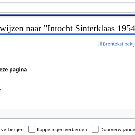
rwijzen naar "Intocht Sinterklaas 195
Brontekst beki
eze pagina
n verbergen
Koppelingen verbergen
Doorverwijzing