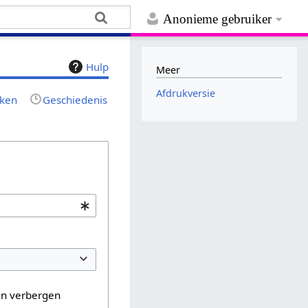
Anonieme gebruiker
Hulp
Meer
Afdrukversie
jken
Geschiedenis
en verbergen