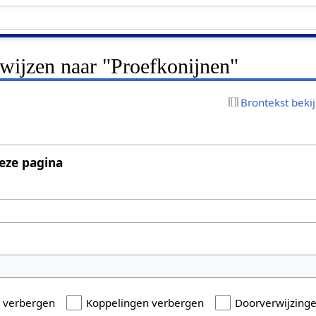
rwijzen naar "Proefkonijnen"
Brontekst beki
eze pagina
n verbergen
Koppelingen verbergen
Doorverwijzing