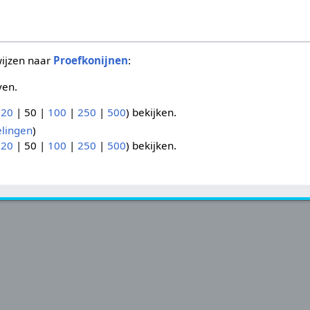
wijzen naar
Proefkonijnen
:
ven.
(
20
|
50
|
100
|
250
|
500
) bekijken.
lingen
)
(
20
|
50
|
100
|
250
|
500
) bekijken.