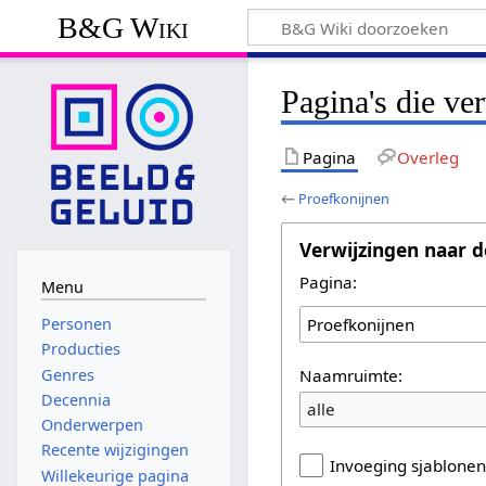
B&G Wiki
Pagina's die ve
Pagina
Overleg
←
Proefkonijnen
Verwijzingen naar d
Pagina:
Menu
Personen
Producties
Naamruimte:
Genres
Decennia
alle
Onderwerpen
Recente wijzigingen
Invoeging sjablone
Willekeurige pagina