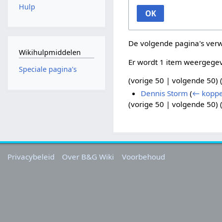
Hulp
OK
De volgende pagina's ver
Wikihulpmiddelen
Er wordt 1 item weergege
Speciale pagina's
(
vorige 50
|
volgende 50
) 
Dennis Storm
(
← koppe
(
vorige 50
|
volgende 50
) 
Privacybeleid
Over B&G Wiki
Voorbehoud