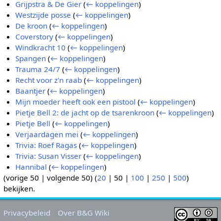
Grijpstra & De Gier
(
← koppelingen
)
Westzijde posse
(
← koppelingen
)
De kroon
(
← koppelingen
)
Coverstory
(
← koppelingen
)
Windkracht 10
(
← koppelingen
)
Spangen
(
← koppelingen
)
Trauma 24/7
(
← koppelingen
)
Recht voor z'n raab
(
← koppelingen
)
Baantjer
(
← koppelingen
)
Mijn moeder heeft ook een pistool
(
← koppelingen
)
Pietje Bell 2: de jacht op de tsarenkroon
(
← koppelingen
)
Pietje Bell
(
← koppelingen
)
Verjaardagen mei
(
← koppelingen
)
Trivia: Roef Ragas
(
← koppelingen
)
Trivia: Susan Visser
(
← koppelingen
)
Hannibal
(
← koppelingen
)
(
vorige 50
|
volgende 50
) (
20
|
50
|
100
|
250
|
500
)
bekijken.
Privacybeleid
Over B&G Wiki