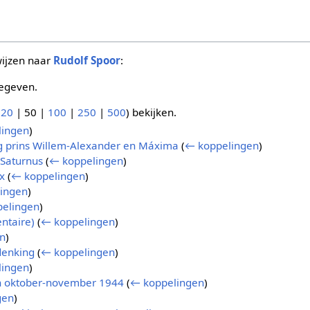
wijzen naar
Rudolf Spoor
:
egeven.
(
20
|
50
|
100
|
250
|
500
) bekijken.
lingen
)
g prins Willem-Alexander en Máxima
(
← koppelingen
)
 Saturnus
(
← koppelingen
)
x
(
← koppelingen
)
ingen
)
elingen
)
ntaire)
(
← koppelingen
)
n
)
denking
(
← koppelingen
)
lingen
)
n oktober-november 1944
(
← koppelingen
)
gen
)