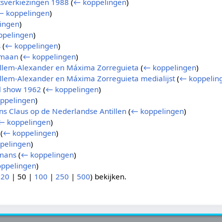
sverkiezingen 1988
(
← koppelingen
)
← koppelingen
)
ingen
)
ppelingen
)
s
(
← koppelingen
)
 maan
(
← koppelingen
)
illem-Alexander en Máxima Zorreguieta
(
← koppelingen
)
illem-Alexander en Máxima Zorreguieta medialijst
(
← koppelin
ll show 1962
(
← koppelingen
)
ppelingen
)
ins Claus op de Nederlandse Antillen
(
← koppelingen
)
← koppelingen
)
(
← koppelingen
)
pelingen
)
mans
(
← koppelingen
)
ppelingen
)
(
20
|
50
|
100
|
250
|
500
) bekijken.