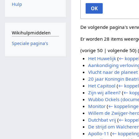
Hulp
OK
De volgende pagina's ver
Wikihulpmiddelen
Er worden 28 items weerg
Speciale pagina's
(
vorige 50
|
volgende 50
) 
Het Huwelijk
(
← koppe
Aankondiging verlovin
Vlucht naar de planeet
20 jaar Koningin Beatri
Het Capitool
(
← koppel
Zijn wij alleen?
(
← kopp
Wubbo Ockels (docume
Monitor
(
← koppelinge
Willem de Zwijger-her
Dutchbat vrij
(
← koppe
De strijd om Walchere
Apollo-11
(
← koppelin