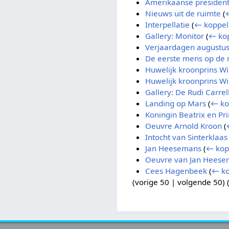
Amerikaanse president
Nieuws uit de ruimte
(
Interpellatie
(
← koppel
Gallery: Monitor
(
← ko
Verjaardagen augustu
De eerste mens op de
Huwelijk kroonprins W
Huwelijk kroonprins W
Gallery: De Rudi Carre
Landing op Mars
(
← ko
Koningin Beatrix en Pr
Oeuvre Arnold Kroon
(
Intocht van Sinterklaas
Jan Heesemans
(
← kop
Oeuvre van Jan Heese
Cees Hagenbeek
(
← ko
(
vorige 50
|
volgende 50
) 