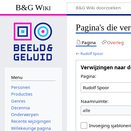
B&G Wiki
Pagina's die ve
Pagina
Overleg
←
Rudolf Spoor
Verwijzingen naar d
Pagina:
Menu
Personen
Producties
Naamruimte:
Genres
Decennia
alle
Onderwerpen
Recente wijzigingen
Invoeging sjablone
Willekeurige pagina