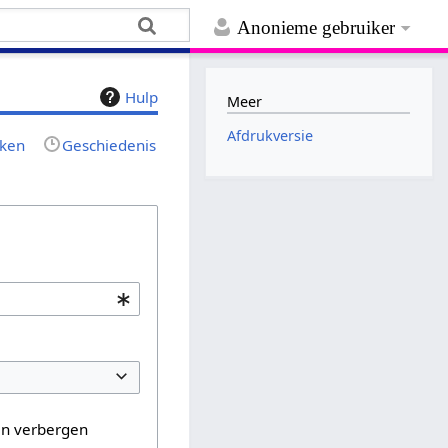
Anonieme gebruiker
Hulp
Meer
Afdrukversie
jken
Geschiedenis
en verbergen