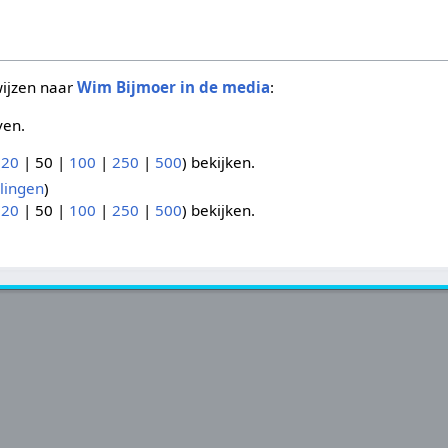
wijzen naar
Wim Bijmoer in de media
:
ven.
(
20
|
50
|
100
|
250
|
500
) bekijken.
lingen
)
(
20
|
50
|
100
|
250
|
500
) bekijken.