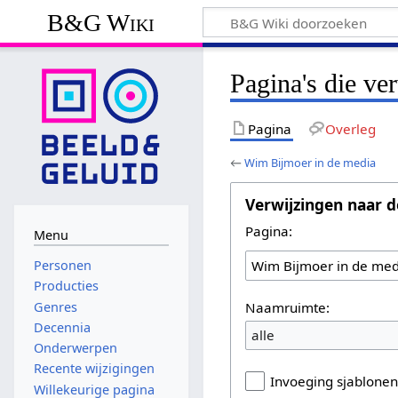
B&G Wiki
Pagina's die v
Pagina
Overleg
←
Wim Bijmoer in de media
Verwijzingen naar d
Pagina:
Menu
Personen
Producties
Naamruimte:
Genres
Decennia
alle
Onderwerpen
Recente wijzigingen
Invoeging sjablone
Willekeurige pagina