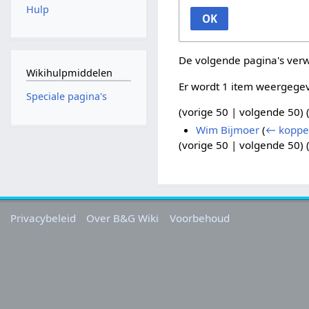
Hulp
OK
De volgende pagina's ver
Wikihulpmiddelen
Er wordt 1 item weergege
Speciale pagina's
(
vorige 50
|
volgende 50
) 
Wim Bijmoer
(
← koppe
(
vorige 50
|
volgende 50
) 
Privacybeleid
Over B&G Wiki
Voorbehoud