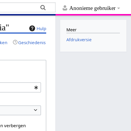
Anonieme gebruiker
ia"
Hulp
Meer
Afdrukversie
jken
Geschiedenis
en verbergen