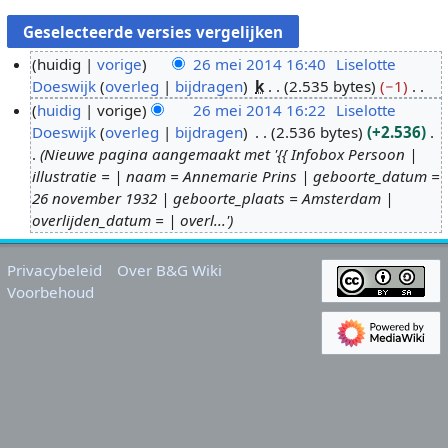
huidig
vorige
26 mei 2014 16:40
Liselotte
Doeswijk
overleg
bijdragen
k
2.535 bytes
−1
2
G
huidig
vorige
26 mei 2014 16:22
Liselotte
6
e
Doeswijk
overleg
bijdragen
2.536 bytes
+2.536
m
e
Nieuwe pagina aangemaakt met '{{ Infobox Persoon |
e
n
illustratie = | naam = Annemarie Prins | geboorte_datum =
i
b
26 november 1932 | geboorte_plaats = Amsterdam |
2
e
overlijden_datum = | overl...'
0
w
1
e
Privacybeleid
Over B&G Wiki
4
r
Voorbehoud
k
i
n
g
s
s
a