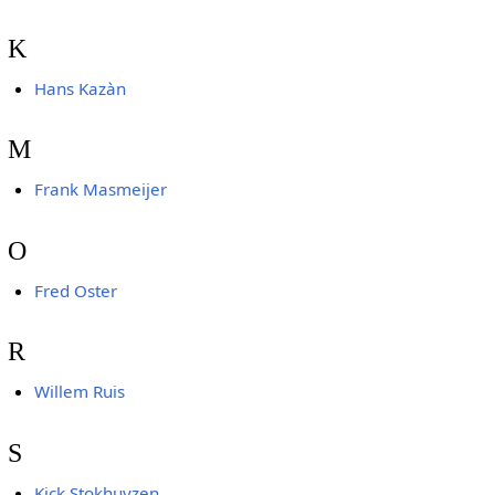
K
Hans Kazàn
M
Frank Masmeijer
O
Fred Oster
R
Willem Ruis
S
Kick Stokhuyzen