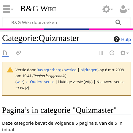
B&G Wiki
Categorie
:
Quizmaster
Hulp
Versie door
Bas agterberg
(
overleg
|
bijdragen
)
op 6 mrt 2008
om 10:41
(Pagina leeggehaald)
(
wijz
)
← Oudere versie
| Huidige versie (wijz) | Nieuwere versie
→ (wijz)
Pagina’s in categorie "Quizmaster"
Deze categorie bevat de volgende 5 pagina’s, van de 5 in
totaal.