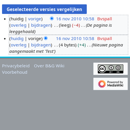
huidig
vorige
16 nov 2010 10:58
Bvspall
overleg
bijdragen
leeg
−4
De pagina is
1
leeggehaald
6
huidig
vorige
16 nov 2010 10:58
Bvspall
n
overleg
bijdragen
4 bytes
+4
Nieuwe pagina
o
aangemaakt met 'Test'
v
2
0
Privacybeleid
Over B&G Wiki
Voorbehoud
1
0