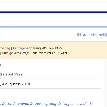
Brontekst beki
overleg
|
bijdragen
)
op 9 aug 2018 om 13:25
| Huidige versie (wijz) | Nieuwere versie → (wijz)
n
29 april 1929
 4 augustus 2018
e
,
De kindervriend
,
De zevensprong
,
De vogelmens
,
Uit de