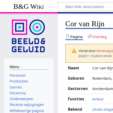
B&G Wiki
Cor van Rijn
Pagina
Overleg
Versie door
Kimenaig
(
(
wijz
)
← Oudere versie
Menu
Naam
Cor van Rij
Personen
Geboren
Rotterdam, 
Producties
Genres
Gestorven
Amsterdam,
Decennia
Functies
Acteur
Onderwerpen
Recente wijzigingen
Bekend
Zesde etag
Willekeurige pagina