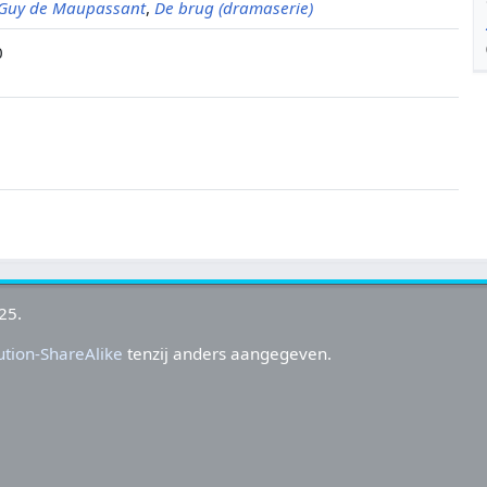
 Guy de Maupassant
,
De brug (dramaserie)
0
25.
tion-ShareAlike
tenzij anders aangegeven.