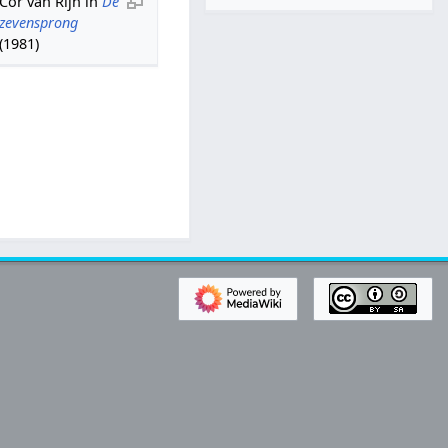
Cor van Rijn in
De
zevensprong
(1981)