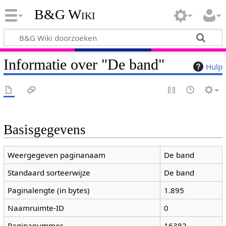
B&G Wiki
Informatie over "De band"
Hulp
Basisgegevens
Weergegeven paginanaam
De band
Standaard sorteerwijze
De band
Paginalengte (in bytes)
1.895
Naamruimte-ID
0
Paginanummer
16382