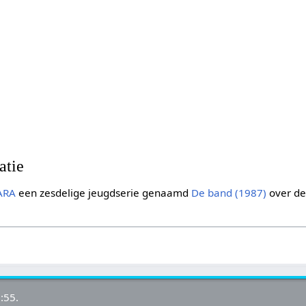
n
atie
ARA
een zesdelige jeugdserie genaamd
De band (1987)
over de
:55.