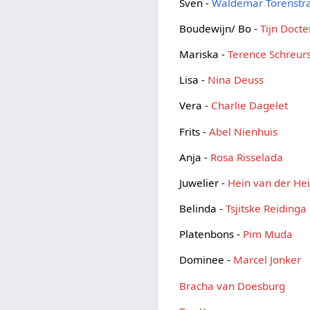
Sven -
Waldemar Torenstr
Boudewijn/ Bo -
Tijn Docte
Mariska -
Terence Schreur
Lisa -
Nina Deuss
Vera -
Charlie Dagelet
Frits -
Abel Nienhuis
Anja -
Rosa Risselada
Juwelier -
Hein van der He
Belinda -
Tsjitske Reidinga
Platenbons -
Pim Muda
Dominee -
Marcel Jonker
Bracha van Doesburg