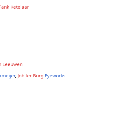
Fank Ketelaar
an Leeuwen
kmeijer
,
Job ter Burg
Eyeworks