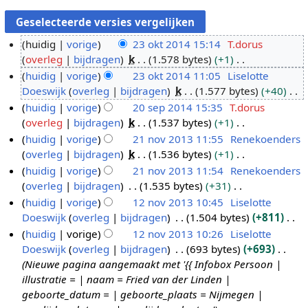
huidig
vorige
23 okt 2014 15:14
T.dorus
overleg
bijdragen
k
1.578 bytes
+1
2
G
huidig
vorige
23 okt 2014 11:05
Liselotte
3
e
Doeswijk
overleg
bijdragen
k
1.577 bytes
+40
o
e
G
huidig
vorige
20 sep 2014 15:35
T.dorus
k
n
e
overleg
bijdragen
k
1.537 bytes
+1
t
2
b
e
G
huidig
vorige
21 nov 2013 11:55
Renekoenders
2
0
e
n
e
overleg
bijdragen
k
1.536 bytes
+1
0
s
2
w
b
e
G
huidig
vorige
21 nov 2013 11:54
Renekoenders
1
e
1
e
e
n
e
overleg
bijdragen
1.535 bytes
+31
4
p
n
r
w
b
e
G
huidig
vorige
12 nov 2013 10:45
Liselotte
2
o
k
e
e
n
e
Doeswijk
overleg
bijdragen
1.504 bytes
+811
0
v
1
i
r
w
b
e
G
huidig
vorige
12 nov 2013 10:26
Liselotte
1
2
2
n
k
e
e
n
e
Doeswijk
overleg
bijdragen
693 bytes
+693
4
0
n
g
i
r
w
b
e
Nieuwe pagina aangemaakt met '{{ Infobox Persoon |
1
o
s
n
k
e
e
n
illustratie = | naam = Fried van der Linden |
3
v
s
g
i
r
w
b
geboorte_datum = | geboorte_plaats = Nijmegen |
2
a
s
n
k
e
e