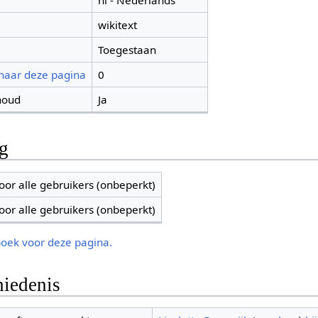
nl - Nederlands
wikitext
Toegestaan
 naar deze pagina
0
houd
Ja
ng
oor alle gebruikers (onbeperkt)
oor alle gebruikers (onbeperkt)
boek voor deze pagina.
iedenis