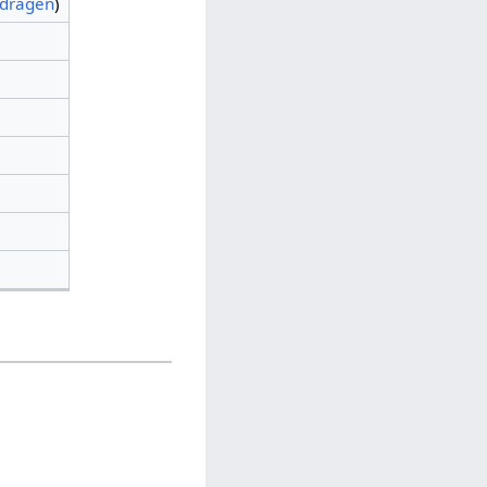
jdragen
)