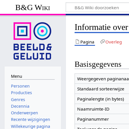
B&G Wiki
Informatie over
Pagina
Overleg
Basisgegevens
Menu
Weergegeven paginana
Personen
Standaard sorteerwijze
Producties
Paginalengte (in bytes)
Genres
Decennia
Naamruimte-ID
Onderwerpen
Paginanummer
Recente wijzigingen
Willekeurige pagina