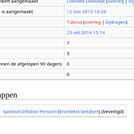
 heeft aangemaakt
Liselotte Doeswijk
(
overleg
|
bi
 is aangemaakt
12 nov 2013 10:26
T.dorus
(
overleg
|
bijdragen
)
23 okt 2014 15:14
7
3
nnen de afgelopen 90 dagen)
0
0
appen
Sjabloon:Infobox Persoon
(
brontekst bekijken
) (beveiligd)