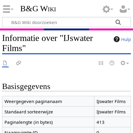
B&G Wiki
Informatie over "IJswater
Hulp
Films"
Basisgegevens
Weergegeven paginanaam
IJswater Films
Standaard sorteerwijze
IJswater Films
Paginalengte (in bytes)
413
Naamruimte-ID
0