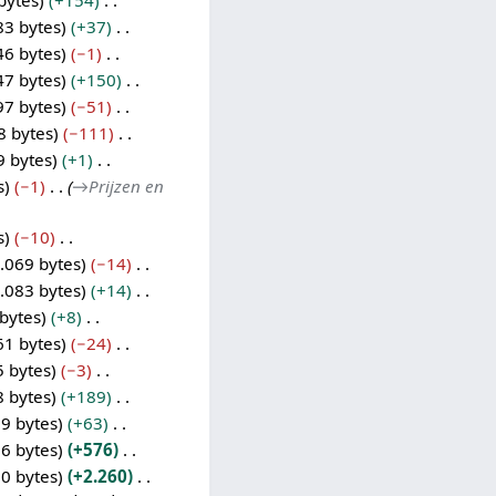
bytes
+154
83 bytes
+37
46 bytes
−1
47 bytes
+150
97 bytes
−51
8 bytes
−111
9 bytes
+1
s
−1
→
Prijzen en
s
−10
.069 bytes
−14
.083 bytes
+14
bytes
+8
61 bytes
−24
5 bytes
−3
8 bytes
+189
9 bytes
+63
6 bytes
+576
0 bytes
+2.260