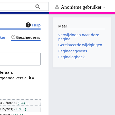
Anonieme gebruiker
Hulp
Meer
Verwijzingen naar deze
jken
Geschiedenis
pagina
Gerelateerde wijzigingen
Paginagegevens
Paginalogboek
nderaan.
rgaande versie,
k
=
442 bytes
+4
8 bytes
+201