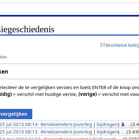
siegeschiedenis
Brontekst beki
jken
ken
 selecteer de te vergelijken versies en toets ENTER of de knop o
uidig)
= verschil met huidige versie,
(vorige)
= verschil met voo
25 jul 2013 08:14
Renekoenders
overleg
bijdragen
k
3.
25 jul 2013 08:13
Renekoenders
overleg
bijdragen
3.43