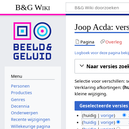
B&G Wiki
Joop Acda: ver
Pagina
Overleg
Logboek voor deze pagina beki
Naar versies zoe
Menu
Selectie voor verschillen:
Personen
Verklaring afkortingen:
(h
Producties
kleine wijziging.
Genres
Decennia
Onderwerpen
huidig
vorige
Recente wijzigingen
G
2
huidig
vorige
Willekeurige pagina
e
G