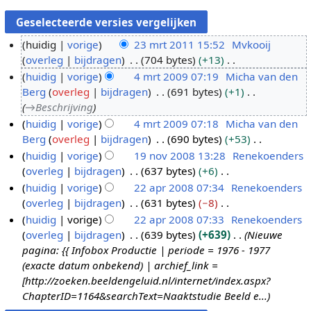
huidig
vorige
23 mrt 2011 15:52
Mvkooij
overleg
bijdragen
704 bytes
+13
2
G
huidig
vorige
4 mrt 2009 07:19
Micha van den
3
e
Berg
overleg
bijdragen
691 bytes
+1
m
4
e
→
Beschrijving
r
m
n
huidig
vorige
4 mrt 2009 07:18
Micha van den
t
r
b
Berg
overleg
bijdragen
690 bytes
+53
2
t
e
G
huidig
vorige
19 nov 2008 13:28
Renekoenders
0
2
w
e
overleg
bijdragen
637 bytes
+6
1
1
0
e
e
G
huidig
vorige
22 apr 2008 07:34
Renekoenders
9
1
0
r
n
e
overleg
bijdragen
631 bytes
−8
n
2
9
k
b
e
G
huidig
vorige
22 apr 2008 07:33
Renekoenders
o
2
i
e
n
e
overleg
bijdragen
639 bytes
+639
Nieuwe
v
a
n
w
b
e
pagina: {{ Infobox Productie | periode = 1976 - 1977
2
p
g
e
e
n
(exacte datum onbekend) | archief_link =
0
r
s
r
w
b
[http://zoeken.beeldengeluid.nl/internet/index.aspx?
0
2
s
k
e
e
ChapterID=1164&searchText=Naaktstudie Beeld e...
8
0
a
i
r
w