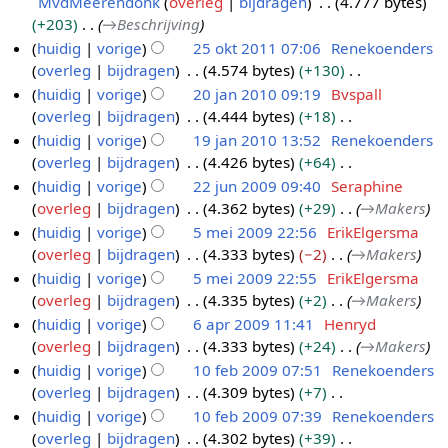
MvdMeerendonk
overleg
bijdragen
4.777 bytes
0
s
n
+203
→
Beschrijving
1
s
g
huidig
vorige
25 okt 2011 07:06
Renekoenders
2
a
s
overleg
bijdragen
4.574 bytes
+130
2
m
s
G
huidig
vorige
20 jan 2010 09:19
Bvspall
5
e
a
e
overleg
bijdragen
4.444 bytes
+18
o
2
n
m
e
G
huidig
vorige
19 jan 2010 13:52
Renekoenders
k
0
v
e
n
e
overleg
bijdragen
4.426 bytes
+64
t
j
1
a
n
b
e
G
huidig
vorige
22 jun 2009 09:40
Seraphine
2
a
9
t
v
e
n
e
overleg
bijdragen
4.362 bytes
+29
→
Makers
0
n
j
2
t
a
w
b
e
huidig
vorige
5 mei 2009 22:56
ErikElgersma
1
2
a
2
i
t
e
e
n
overleg
bijdragen
4.333 bytes
−2
→
Makers
n
1
0
n
j
5
t
r
w
b
g
huidig
vorige
5 mei 2009 22:55
ErikElgersma
1
2
u
m
i
k
e
e
overleg
bijdragen
4.335 bytes
+2
→
Makers
n
0
0
n
e
i
r
w
g
huidig
vorige
6 apr 2009 11:41
Henryd
1
2
i
n
k
e
overleg
bijdragen
4.333 bytes
+24
→
Makers
0
0
2
6
g
i
r
huidig
vorige
10 feb 2009 07:51
Renekoenders
0
0
a
s
n
k
overleg
bijdragen
4.309 bytes
+7
9
0
p
1
s
g
i
G
huidig
vorige
10 feb 2009 07:39
Renekoenders
9
r
0
a
s
n
e
overleg
bijdragen
4.302 bytes
+39
2
f
m
s
g