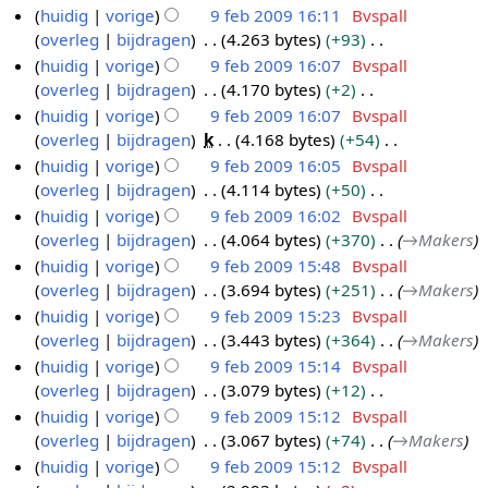
e
G
huidig
vorige
9 feb 2009 16:11
Bvspall
0
e
e
a
s
n
e
overleg
bijdragen
4.263 bytes
+93
0
b
9
n
m
s
b
e
G
huidig
vorige
9 feb 2009 16:07
Bvspall
9
2
f
v
e
a
e
n
e
overleg
bijdragen
4.170 bytes
+2
a
0
e
n
m
w
b
e
G
t
huidig
vorige
9 feb 2009 16:07
Bvspall
0
b
v
e
e
e
n
e
t
overleg
bijdragen
k
4.168 bytes
+54
a
9
2
n
r
w
b
e
i
G
t
huidig
vorige
9 feb 2009 16:05
Bvspall
0
v
k
e
e
n
n
e
t
overleg
bijdragen
4.114 bytes
+50
a
0
i
r
w
b
g
e
i
G
t
huidig
vorige
9 feb 2009 16:02
Bvspall
9
n
k
e
e
n
n
e
t
overleg
bijdragen
4.064 bytes
+370
→
Makers
g
i
r
w
b
g
e
i
huidig
vorige
9 feb 2009 15:48
Bvspall
s
n
k
e
e
n
n
overleg
bijdragen
3.694 bytes
+251
→
Makers
s
g
i
r
w
b
g
huidig
vorige
9 feb 2009 15:23
Bvspall
a
s
n
k
e
e
overleg
bijdragen
3.443 bytes
+364
→
Makers
m
s
g
i
r
w
huidig
vorige
9 feb 2009 15:14
Bvspall
e
a
s
n
k
e
overleg
bijdragen
3.079 bytes
+12
n
m
s
g
i
r
G
huidig
vorige
9 feb 2009 15:12
Bvspall
v
e
a
s
n
k
e
overleg
bijdragen
3.067 bytes
+74
→
Makers
a
n
m
s
g
i
e
t
huidig
vorige
9 feb 2009 15:12
Bvspall
v
e
a
s
n
n