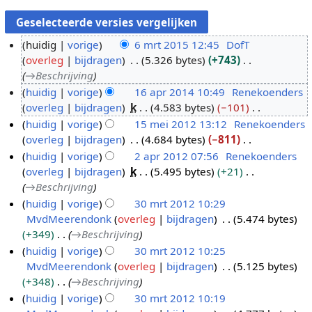
huidig
vorige
6 mrt 2015 12:45
DofT
overleg
bijdragen
5.326 bytes
+743
6
→
Beschrijving
m
huidig
vorige
16 apr 2014 10:49
Renekoenders
r
overleg
bijdragen
k
4.583 bytes
−101
1
t
G
huidig
vorige
15 mei 2012 13:12
Renekoenders
6
2
e
overleg
bijdragen
4.684 bytes
−811
a
1
0
e
G
huidig
vorige
2 apr 2012 07:56
Renekoenders
p
5
1
n
e
overleg
bijdragen
k
5.495 bytes
+21
r
m
2
5
b
e
→
Beschrijving
2
e
a
e
n
huidig
vorige
30 mrt 2012 10:29
0
i
p
w
b
MvdMeerendonk
overleg
bijdragen
5.474 bytes
3
1
2
r
e
e
+349
→
Beschrijving
0
4
0
2
r
w
huidig
vorige
30 mrt 2012 10:25
m
1
0
k
e
MvdMeerendonk
overleg
bijdragen
5.125 bytes
r
2
1
i
r
+348
→
Beschrijving
t
2
n
k
huidig
vorige
30 mrt 2012 10:19
2
g
i